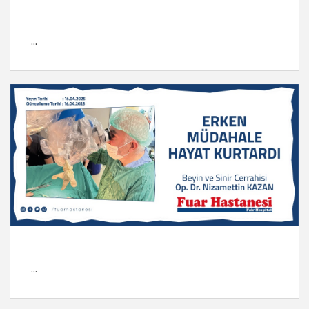
...
...