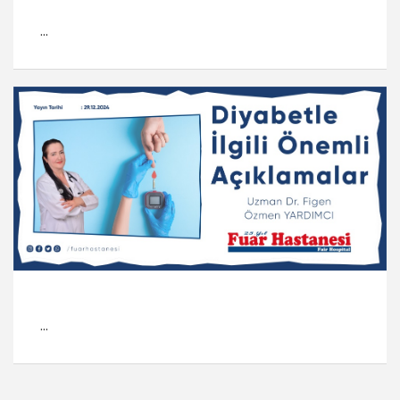
...
...