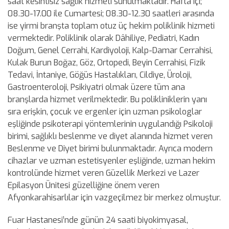
saat kesintisiz sağlık hizmeti sunulmaktadır. Hafta içi;
08.30-17.00 ile Cumartesi; 08.30-12.30 saatleri arasında
ise yirmi branşta toplam otuz üç hekim poliklinik hizmeti
vermektedir. Poliklinik olarak Dâhiliye, Pediatri, Kadın
Doğum, Genel Cerrahi, Kardiyoloji, Kalp-Damar Cerrahisi,
Kulak Burun Boğaz, Göz, Ortopedi, Beyin Cerrahisi, Fizik
Tedavi, İntaniye, Göğüs Hastalıkları, Cildiye, Üroloji,
Gastroenteroloji, Psikiyatri olmak üzere tüm ana
branşlarda hizmet verilmektedir. Bu polikliniklerin yanı
sıra erişkin, çocuk ve ergenler için uzman psikologlar
eşliğinde psikoterapi yöntemlerinin uygulandığı Psikoloji
birimi, sağlıklı beslenme ve diyet alanında hizmet veren
Beslenme ve Diyet birimi bulunmaktadır. Ayrıca modern
cihazlar ve uzman estetisyenler eşliğinde, uzman hekim
kontrolünde hizmet veren Güzellik Merkezi ve Lazer
Epilasyon Ünitesi güzelliğine önem veren
Afyonkarahisarlılar için vazgeçilmez bir merkez olmuştur.
Fuar Hastanesi’nde günün 24 saati biyokimyasal,