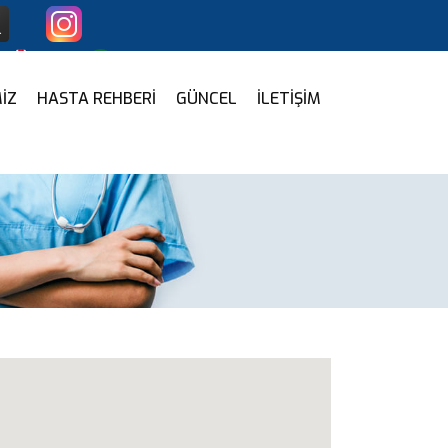
g
Arb
İZ
HASTA REHBERİ
GÜNCEL
İLETİŞİM