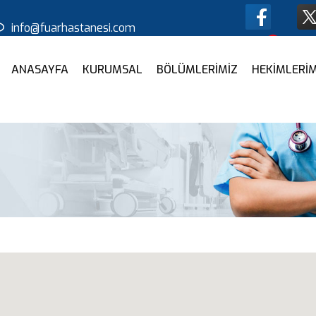
info@fuarhastanesi.com
Tur
En
ANASAYFA
KURUMSAL
BÖLÜMLERİMİZ
HEKİMLERİM