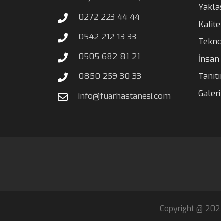
Yakla
0272 223 44 44
Kalite
0542 212 13 33
Tekno
0505 682 81 21
İnsan
0850 259 30 33
Tanıt
Galeri
info@fuarhastanesi.com
Copyright @ 2023