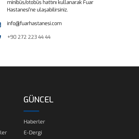
minibüs/otobüs hattını kullanarak Fuar
Hastanesi'ne ulaşabilirsiniz.
info@fuarhastanesi.com
+90 272 223 44 44
GÜNCEL
Haberler
ler
E-Dergi