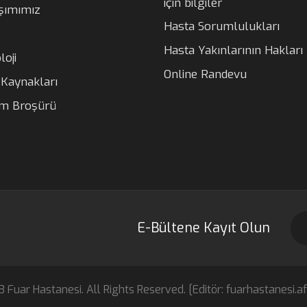
için bilgiler
şımımız
Hasta Sorumlulukları
Hasta Yakınlarının Hakları
loji
Online Randevu
 Kaynakları
ım Broşürü
E-Bültene Kayıt Olun
 Fuar Hastanesi. All Rights Reserved. [Editör: fuarhastanesi