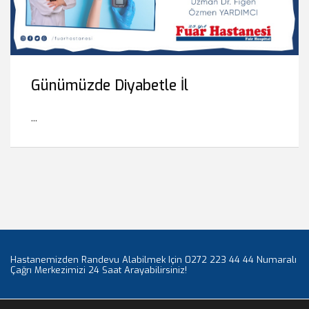
Günümüzde Diyabetle İl
...
Hastanemizden Randevu Alabilmek Için 0272 223 44 44 Numaralı
Çağrı Merkezimizi 24 Saat Arayabilirsiniz!